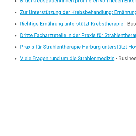
Brust­krebs­pa­ti­en­tin­nen pro­fi­tie­ren von neu­en Erk
Zur Unter­stüt­zung der Krebs­be­hand­lung: Ernäh­rungs­
Rich­ti­ge Ernäh­rung unter­stützt Krebs­the­ra­pie
- Bus
Drit­te Fach­arzt­stel­le in der Pra­xis für Strah­len­the­ra
Pra­xis für Strah­len­the­ra­pie Har­burg unter­stützt 
Vie­le Fra­gen rund um die Strah­len­me­di­zin
- Busi­ne