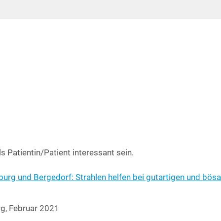
ls Patientin/Patient inter­es­sant sein.
­burg und Ber­ge­dorf: Strah­len hel­fen bei gut­ar­ti­gen und bös­ar
rg, Febru­ar 2021