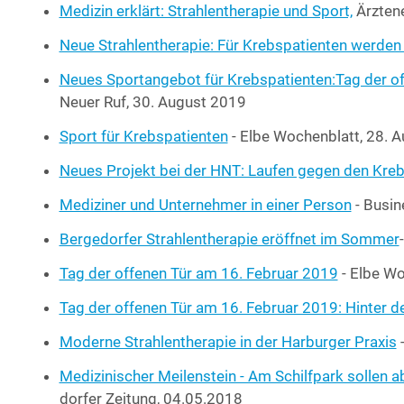
Medi­zin erklärt: Strah­len­the­ra­pie und Sport,
Ärz­te­
Neue Strah­len­the­ra­pie: Für Krebs­pa­ti­en­ten wer­de
Neu­es Sport­an­ge­bot für Krebspatienten:Tag der offe
Neu­er Ruf, 30. August 2019
Sport für Krebs­pa­ti­en­ten
- Elbe Wochen­blatt, 28. 
Neu­es Pro­jekt bei der HNT: Lau­fen gegen den Kreb
Medi­zi­ner und Unter­neh­mer in einer Per­son
- Busi­n
Ber­ge­dor­fer Strah­len­the­ra­pie eröff­net im Som­mer
Tag der offe­nen Tür am 16. Febru­ar 2019
- Elbe Wo
Tag der offe­nen Tür am 16. Febru­ar 2019: Hin­ter den
Moder­ne Strah­len­the­ra­pie in der Har­bur­ger Pra­xis
-
Medi­zi­ni­scher Mei­len­stein - Am Schilf­park sol­len
dor­fer Zei­tung, 04.05.2018