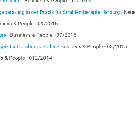
ennt­nis­sen
- Busi­ness & Peo­p­le - 12/2015
be­ra­tung in der Pra­xis für Strah­len­the­ra­pie Har­burg
- Neu­
i­ness & Peo­p­le - 09/2015
­pie
- Busi­ness & Peo­p­le - 07/2015
Hos­piz für Ham­burgs Süden
- Busi­ness & Peo­p­le - 03/2015
ss & Peo­p­le - 012/2014