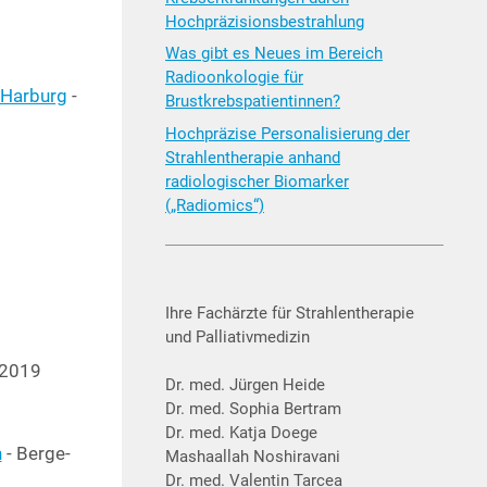
Hochpräzisionsbestrahlung
Was gibt es Neues im Bereich
Radioonkologie für
 Har­burg
-
Brustkrebspatientinnen?
Hochpräzise Personalisierung der
Strahlentherapie anhand
radiologischer Biomarker
(„Radiomics“)
Ihre Fachärzte für Strahlentherapie
und Palliativmedizin
.2019
Dr. med. Jürgen Heide
Dr. med. Sophia Bertram
Dr. med. Katja Doege
n
- Ber­ge­
Mashaallah Noshiravani
Dr. med. Valentin Tarcea