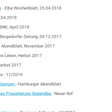
g
- Elbe Wochen­blatt, 25.04.2018
1.04.2018
s DRK, April 2018
Ber­ge­dor­fer Zei­tung, 04.12.2017
r Abend­blatt, Novem­ber 2017
hs Leben, Herbst 2017
 Herbst 2017
­te - 11/2016
­zun­gen -
Ham­bur­ger Abendblatt
s Pra­xis­Net­zes Süd­er­el­be
- Neu­er Ruf