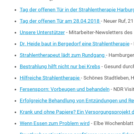
Tag der offe­nen Tür in der Strah­len­the­ra­pie Har­bur
Tag der offe­nen Tür am 28.04.2018
- Neu­er Ruf, 2
Unse­re Unter­stüt­zer
- Mit­ar­bei­ter-News­let­ters de
Dr. Hei­de baut in Ber­ge­dorf eine Strah­len­the­ra­pie
- 
Strah­len­the­ra­peut lädt zum Rund­gang
- Ham­bur­ge
Bestrah­lung hilft nicht nur bei Krebs
- Gesund durc
Hilf­rei­che Strah­len­the­ra­pie
- Schö­nes Stadt­le­ben,
Fer­sen­sporn: Vor­beu­gen und behan­deln
- NDR Visi
Erfolg­rei­che Behand­lung von Ent­zün­dun­gen und Rei
Krank und ohne Papie­re? Ein Ver­sor­gungs­pro­jekt de
Wenn Essen zum Pro­blem wird
- Elbe Wochenblatt