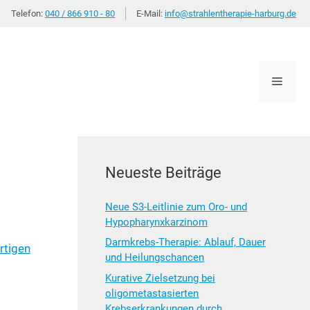
Telefon:
040 / 866 910 - 80
E-Mail:
info@strahlentherapie-harburg.de
Menü
Neueste Beiträge
Neue S3-Leitlinie zum Oro- und
Hypopharynxkarzinom
Darmkrebs-Therapie: Ablauf, Dauer
­ti­gen
und Heilungschancen
Kurative Zielsetzung bei
oligometastasierten
Krebserkrankungen durch