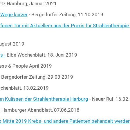
netz Ham­burg, Janu­ar 2021
n Wege kür­zer
- Ber­ge­dor­fer Zei­tung, 11.10.2019
­nen Tür mit Aktu­el­lem aus der Pra­xis für Strah­len­the­ra­pie
August 2019
s -
Elbe Wochen­blatt, 18. Juni 2019
ess & Peo­p­le April 2019
- Ber­ge­dor­fer Zei­tung, 29.03.2019
chen­blatt, 13.02.2019
 Kulis­sen der Strah­len­the­ra­pie Har­burg
- Neu­er Ruf, 16.02
 Ham­bur­ger Abend­blatt, 07.06.2018
 ab Mit­te 2019 Krebs- und ande­re Pati­en­ten behan­delt wer­de