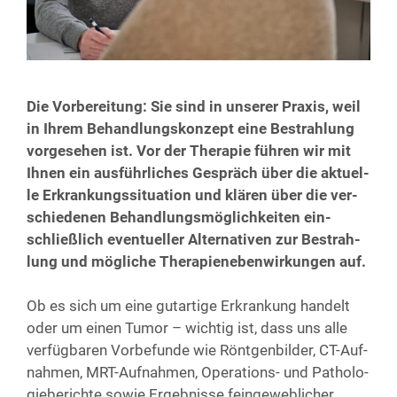
Die Vor­be­rei­tung: Sie sind in unse­rer Pra­xis, weil
in Ihrem Behand­lungs­kon­zept eine Bestrah­lung
vor­ge­se­hen ist. Vor der The­ra­pie füh­ren wir mit
Ihnen ein aus­führ­li­ches Gespräch über die aktu­el­
le Erkran­kungs­si­tua­ti­on und klä­ren über die ver­
schie­de­nen Behand­lungs­mög­lich­kei­ten ein­
schließ­lich even­tu­el­ler Alter­na­ti­ven zur Bestrah­
lung und mög­li­che The­ra­pie­ne­ben­wir­kun­gen auf.
Ob es sich um eine gut­ar­ti­ge Erkran­kung han­delt
oder um einen Tumor – wich­tig ist, dass uns alle
ver­füg­ba­ren Vor­be­fun­de wie Rönt­gen­bil­der, CT-Auf­
nah­men, MRT-Auf­nah­men, Ope­ra­ti­ons- und Patho­lo­
gie­be­rich­te sowie Ergeb­nis­se fein­ge­web­li­cher