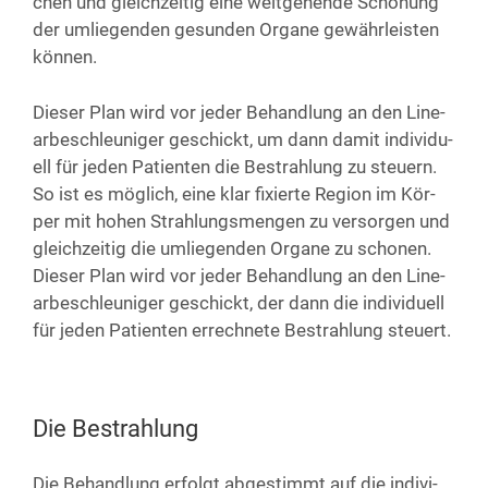
chen und gleich­zei­tig eine weit­ge­hen­de Scho­nung
der umlie­gen­den gesun­den Orga­ne gewähr­leis­ten
können.
Die­ser Plan wird vor jeder Behand­lung an den Line­
ar­be­schleu­ni­ger geschickt, um dann damit indi­vi­du­
ell für jeden Pati­en­ten die Bestrah­lung zu steu­ern.
So ist es mög­lich, eine klar fixier­te Regi­on im Kör­
per mit hohen Strah­lungs­men­gen zu ver­sor­gen und
gleich­zei­tig die umlie­gen­den Orga­ne zu scho­nen.
Die­ser Plan wird vor jeder Behand­lung an den Line­
ar­be­schleu­ni­ger geschickt, der dann die indi­vi­du­ell
für jeden Pati­en­ten errech­ne­te Bestrah­lung steuert.
Die Bestrahlung
Die Behand­lung erfolgt abge­stimmt auf die indi­vi­