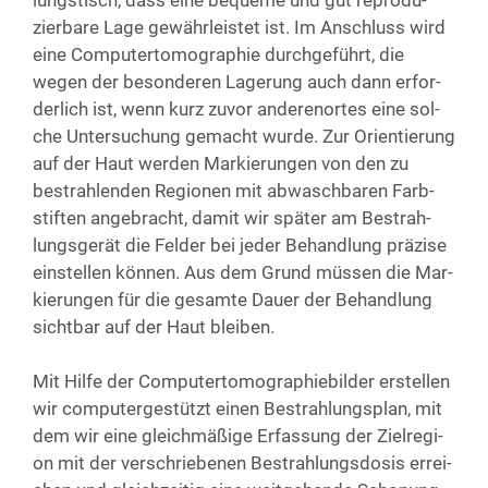
zier­ba­re Lage gewähr­leis­tet ist. Im Anschluss wird
eine Com­pu­ter­to­mo­gra­phie durch­ge­führt, die
wegen der beson­de­ren Lage­rung auch dann erfor­
der­lich ist, wenn kurz zuvor ande­ren­or­tes eine sol­
che Unter­su­chung gemacht wur­de. Zur Ori­en­tie­rung
auf der Haut wer­den Mar­kie­run­gen von den zu
bestrah­len­den Regio­nen mit abwasch­ba­ren Farb­
stif­ten ange­bracht, damit wir spä­ter am Bestrah­
lungs­ge­rät die Fel­der bei jeder Behand­lung prä­zi­se
ein­stel­len kön­nen. Aus dem Grund müs­sen die Mar­
kie­run­gen für die gesam­te Dau­er der Behand­lung
sicht­bar auf der Haut bleiben.
Mit Hil­fe der Com­pu­ter­to­mo­gra­phie­bil­der erstel­len
wir com­pu­ter­ge­stützt einen Bestrah­lungs­plan, mit
dem wir eine gleich­mä­ßi­ge Erfas­sung der Ziel­re­gi­
on mit der ver­schrie­be­nen Bestrah­lungs­do­sis errei­