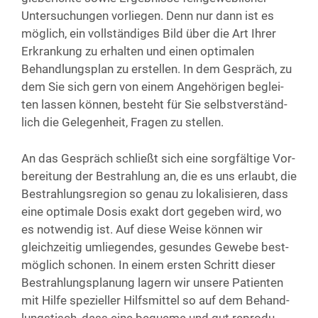
Unter­su­chun­gen vor­lie­gen. Denn nur dann ist es
mög­lich, ein voll­stän­di­ges Bild über die Art Ihrer
Erkran­kung zu erhal­ten und einen opti­ma­len
Behand­lungs­plan zu erstel­len. In dem Gespräch, zu
dem Sie sich gern von einem Ange­hö­ri­gen beglei­
ten las­sen kön­nen, besteht für Sie selbst­ver­ständ­
lich die Gele­gen­heit, Fra­gen zu stellen.
An das Gespräch schließt sich eine sorg­fäl­ti­ge Vor­
be­rei­tung der Bestrah­lung an, die es uns erlaubt, die
Bestrah­lungs­re­gi­on so genau zu loka­li­sie­ren, dass
eine opti­ma­le Dosis exakt dort gege­ben wird, wo
es not­wen­dig ist. Auf die­se Wei­se kön­nen wir
gleich­zei­tig umlie­gen­des, gesun­des Gewe­be best­
mög­lich scho­nen. In einem ers­ten Schritt die­ser
Bestrah­lungs­pla­nung lagern wir unse­re Pati­en­ten
mit Hil­fe spe­zi­el­ler Hilfs­mit­tel so auf dem Behand­
lungs­tisch, dass eine beque­me und gut repro­du­