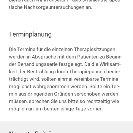
ti­sche Nach­sor­ge­un­ter­su­chun­gen an.
Terminplanung
Die Ter­mi­ne für die ein­zel­nen The­ra­pie­sit­zun­gen
wer­den in Abspra­che mit dem Pati­en­ten zu Beginn
der Behand­lungs­se­rie fest­ge­legt. Da die Wirk­sam­
keit der Bestrah­lung durch The­ra­pie­pau­sen beein­
träch­tigt wird, soll­ten ein­mal ver­ein­bar­te Ter­mi­ne
mög­lichst wahr­ge­nom­men wer­den. Soll­te ein Ter­
min aus drin­gen­den Grün­den ver­scho­ben wer­den
müs­sen, spre­chen Sie uns bit­te so recht­zei­tig wie
mög­lich an, am bes­ten eini­ge Tage vorher.