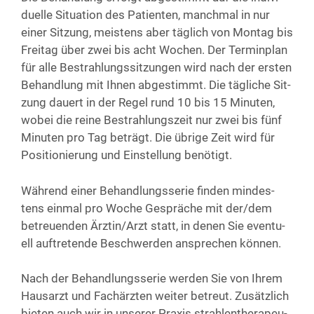
du­el­le Situa­ti­on des Pati­en­ten, manch­mal in nur
einer Sit­zung, meis­tens aber täg­lich von Mon­tag bis
Frei­tag über zwei bis acht Wochen. Der Ter­min­plan
für alle Bestrah­lungs­sit­zun­gen wird nach der ers­ten
Behand­lung mit Ihnen abge­stimmt. Die täg­li­che Sit­
zung dau­ert in der Regel rund 10 bis 15 Minu­ten,
wobei die rei­ne Bestrah­lungs­zeit nur zwei bis fünf
Minu­ten pro Tag beträgt. Die übri­ge Zeit wird für
Posi­tio­nie­rung und Ein­stel­lung benötigt.
Wäh­rend einer Behand­lungs­se­rie fin­den min­des­
tens ein­mal pro Woche Gesprä­che mit der/dem
betreu­en­den Ärztin/Arzt statt, in denen Sie even­tu­
ell auf­tre­ten­de Beschwer­den anspre­chen können.
Nach der Behand­lungs­se­rie wer­den Sie von Ihrem
Haus­arzt und Fach­ärz­ten wei­ter betreut. Zusätz­lich
bie­ten auch wir in unse­rer Pra­xis strah­len­the­ra­peu­