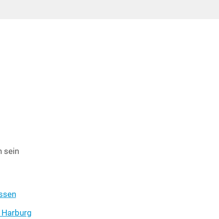
h sein
s­sen
le Harburg