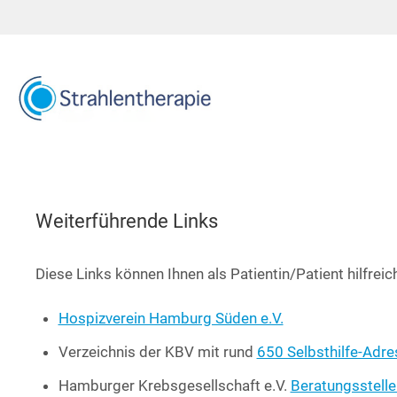
Zum
Inhalt
springen
Weiterführende Links
Die­se Links kön­nen Ihnen als Patientin/Patient hilf­reic
Hos­piz­ver­ein Ham­burg Süden e.V.
Ver­zeich­nis der KBV mit rund
650 Selbst­hil­fe-Adre
Ham­bur­ger Krebs­ge­sell­schaft e.V.
Bera­tungs­stel­