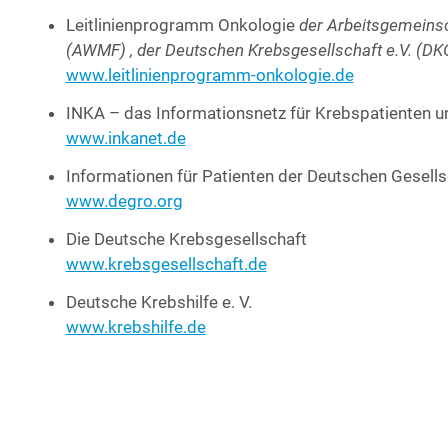
Leit­li­ni­en­pro­gramm Onko­lo­gie
der Arbeits­ge­mein­sc
(AWMF) , der Deut­schen Krebs­ge­sell­schaft e.V. (DKG
www.leitlinienprogramm-onkologie.de
INKA – das Infor­ma­ti­ons­netz für Krebs­pa­ti­en­ten u
www.inkanet.de
Infor­ma­tio­nen für Pati­en­ten der Deut­schen Gesell­s
www.degro.org
Die Deut­sche Krebs­ge­sell­schaft
www.krebsgesellschaft.de
Deut­sche Krebs­hil­fe e. V.
www.krebshilfe.de