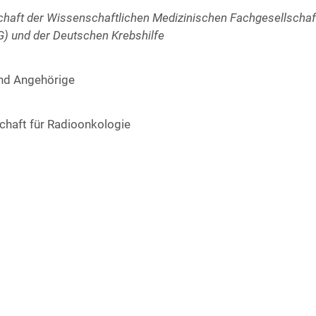
haft der Wis­sen­schaft­li­chen Medi­zi­ni­schen Fach­ge­sell­schaf­
) und der Deut­schen Krebs­hil­fe
nd Ange­hö­ri­ge
chaft für Radio­on­ko­lo­gie