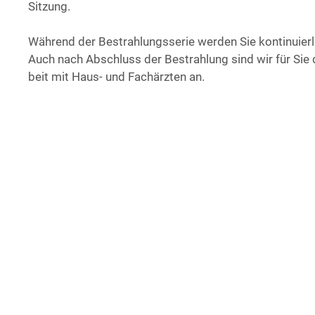
Sitzung.
Wäh­rend der Bestrah­lungs­se­rie wer­den Sie kon­ti­nu­ier
Auch nach Abschluss der Bestrah­lung sind wir für Sie da 
beit mit Haus- und Fach­ärz­ten an.