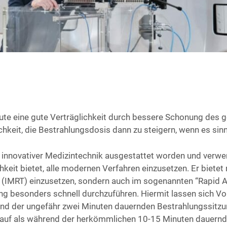
u­te eine gute Ver­träg­lich­keit durch bes­se­re Scho­nung des 
­keit, die Bestrah­lungs­do­sis dann zu stei­gern, wenn es sinn­v
inno­va­ti­ver Medi­zin­tech­nik aus­ge­stat­tet wor­den und ver­w
keit bie­tet, alle moder­nen Ver­fah­ren ein­zu­set­zen. Er bie­tet
ung (IMRT) ein­zu­set­zen, son­dern auch im soge­nann­ten “Rapid A
 beson­ders schnell durch­zu­füh­ren. Hier­mit las­sen sich Vor­t
­rend der unge­fähr zwei Minu­ten dau­ern­den Bestrah­lungs­sit­zu
gen auf als wäh­rend der her­kömm­li­chen 10-15 Minu­ten dau­ern­