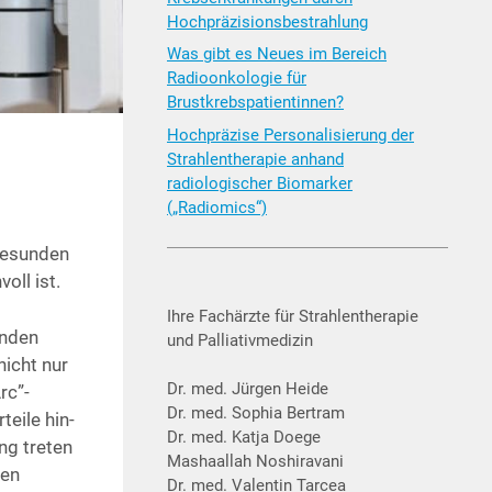
Hochpräzisionsbestrahlung
Was gibt es Neues im Bereich
Radioonkologie für
Brustkrebspatientinnen?
Hochpräzise Personalisierung der
Strahlentherapie anhand
radiologischer Biomarker
(„Radiomics“)
gesun­den
oll ist.
Ihre Fachärzte für Strahlentherapie
en­den
und Palliativmedizin
 nicht nur
Dr. med. Jürgen Heide
rc”-
Dr. med. Sophia Bertram
ei­le hin­
Dr. med. Katja Doege
ng tre­ten
Mashaallah Noshiravani
den
Dr. med. Valentin Tarcea