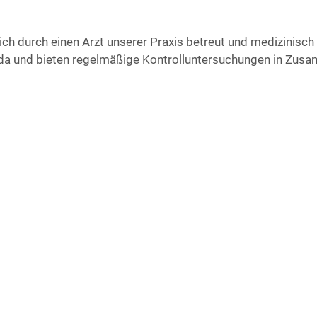
­lich durch einen Arzt unse­rer Pra­xis betreut und medi­zi­nisch 
und bie­ten regel­mä­ßi­ge Kon­troll­un­ter­su­chun­gen in Zusa