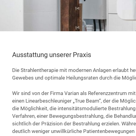
Ausstattung unserer Praxis
Die Strah­len­the­ra­pie mit moder­nen Anla­gen erlaubt he
Gewe­bes und opti­ma­le Hei­lungs­ra­ten durch die Mög­lich
Wir sind von der Fir­ma Vari­an als Refe­renz­zen­trum mit 
einen Line­ar­be­schleu­ni­ger „True Beam“, der die Mög­lich­
die Mög­lich­keit, die inten­si­täts­mo­du­lier­te Bestrah­l
Verfahren, einer Bewe­gungs­be­strah­lung, die Behand­lung
sicht­lich der Prä­zi­si­on der Bestrah­lung erzie­len. Wäh
deut­lich weni­ger unwill­kür­li­che Pati­en­ten­be­we­gun­