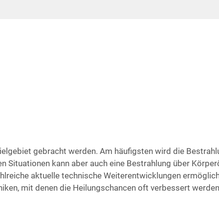
iel­ge­biet gebracht wer­den. Am häu­figs­ten wird die Bestrah­
e­len Situa­tio­nen kann aber auch eine Bestrah­lung über Kör­per­
l­rei­che aktu­el­le tech­ni­sche Wei­ter­ent­wick­lun­gen ermög­li­
i­ken, mit denen die Hei­lungs­chan­cen oft ver­bes­sert wer­de