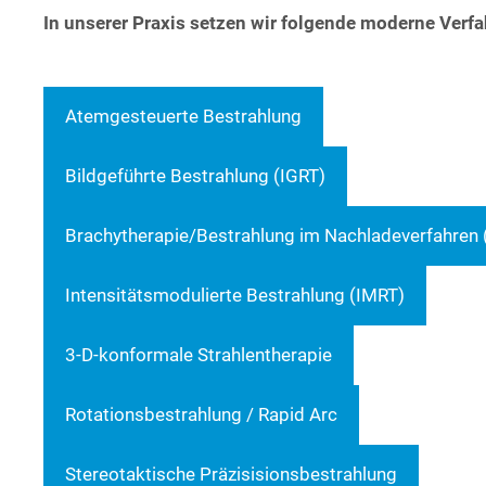
In unse­rer Pra­xis set­zen wir fol­gen­de moder­ne Ver­fa
Atem­ge­steu­er­te Bestrahlung
Bild­ge­führ­te Bestrah­lung (IGRT)
Brachytherapie/Bestrahlung im Nach­la­de­ver­fah­ren (
Inten­si­täts­mo­du­lier­te Bestrah­lung (IMRT)
3-D-kon­for­ma­le Strahlentherapie
Rota­ti­ons­be­strah­lung / Rapid Arc
Ste­reo­tak­ti­sche Präzisisionsbestrahlung