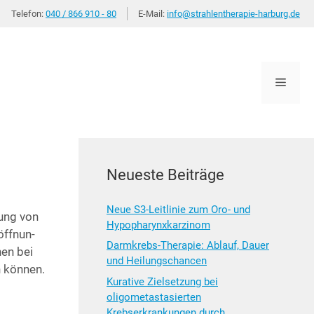
Telefon:
040 / 866 910 - 80
E-Mail:
info@strahlentherapie-harburg.de
Menü
Neueste Beiträge
Neue S3-Leitlinie zum Oro- und
lung von
Hypopharynxkarzinom
öff­nun­
Darmkrebs-Therapie: Ablauf, Dauer
chen bei
und Heilungschancen
n können.
Kurative Zielsetzung bei
oligometastasierten
Krebserkrankungen durch