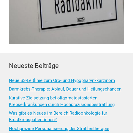
Neueste Beiträge
Neue S3-Leitlinie zum Oro- und Hypopharynxkarzinom
Darmkrebs-Therapie: Ablauf, Dauer und Heilungschancen
Kurative Zielsetzung bei oligometastasierten
Krebserkrankungen durch Hochpräzisionsbestrahlung
Was gibt es Neues im Bereich Radioonkologie für
Brustkrebspatientinnen?
Hochpräzise Personalisierung der Strahlentherapie