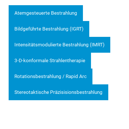
Atem­ge­steu­er­te Bestrahlung
Bild­ge­führ­te Bestrah­lung (IGRT)
Inten­si­täts­mo­du­lier­te Bestrah­lung (IMRT)
3-D-kon­for­ma­le Strahlentherapie
Rota­ti­ons­be­strah­lung / Rapid Arc
Ste­reo­tak­ti­sche Präzisisionsbestrahlung