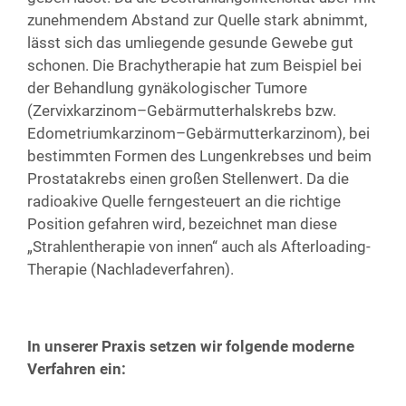
zuneh­men­dem Abstand zur Quel­le stark abnimmt,
lässt sich das umlie­gen­de gesun­de Gewe­be gut
scho­nen. Die Brachy­the­ra­pie hat zum Bei­spiel bei
der Behand­lung gynä­ko­lo­gi­scher Tumo­re
(Zervixkarzinom–Gebärmutterhalskrebs bzw.
Edometriumkarzinom–Gebärmutterkarzinom), bei
bestimm­ten For­men des Lun­gen­kreb­ses und beim
Pro­sta­ta­krebs einen gro­ßen Stel­len­wert. Da die
radio­aki­ve Quel­le fern­ge­steu­ert an die rich­ti­ge
Posi­ti­on gefah­ren wird, bezeich­net man die­se
„Strah­len­the­ra­pie von innen“ auch als After­loa­ding-
The­ra­pie (Nach­la­de­ver­fah­ren).
In unse­rer Pra­xis set­zen wir fol­gen­de moder­ne
Ver­fah­ren ein: