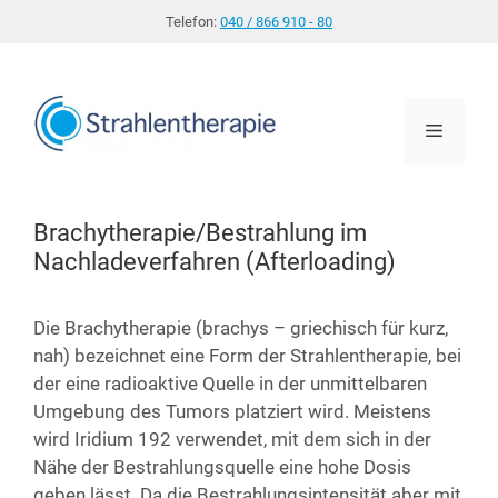
Zum
Telefon:
040 / 866 910 - 80
Inhalt
springen
Menü
Brachytherapie/Bestrahlung im
Nachladeverfahren (Afterloading)
Die Brachy­the­ra­pie (brachys – grie­chisch für kurz,
nah) bezeich­net eine Form der Strah­len­the­ra­pie, bei
der eine radio­ak­ti­ve Quel­le in der unmit­tel­ba­ren
Umge­bung des Tumors plat­ziert wird. Meis­tens
wird Iri­di­um 192 ver­wen­det, mit dem sich in der
Nähe der Bestrah­lungs­quel­le eine hohe Dosis
geben lässt. Da die Bestrah­lungs­in­ten­si­tät aber mit