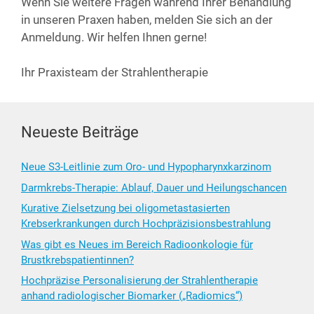
Wenn Sie wei­te­re Fra­gen wäh­rend Ihrer Behand­lung
in unse­ren Pra­xen haben, mel­den Sie sich an der
Anmel­dung. Wir hel­fen Ihnen gerne!
Ihr Pra­xis­team der Strahlentherapie
Neueste Beiträge
Neue S3-Leitlinie zum Oro- und Hypopharynxkarzinom
Darmkrebs-Therapie: Ablauf, Dauer und Heilungschancen
Kurative Zielsetzung bei oligometastasierten
Krebserkrankungen durch Hochpräzisionsbestrahlung
Was gibt es Neues im Bereich Radioonkologie für
Brustkrebspatientinnen?
Hochpräzise Personalisierung der Strahlentherapie
anhand radiologischer Biomarker („Radiomics“)