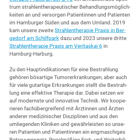
trum strah­len­the­ra­peu­ti­scher Behand­lungs­mög­lich­
kei­ten an und ver­sor­gen Pati­en­tin­nen und Pati­en­ten
im Ham­bur­ger Süden und aus dem Umland. 2019
kam unse­re zwei­te
Strah­len­the­ra­pie Pra­xis in Ber­
ge­dorf am Schilf­park
dazu und 2023 unse­re drit­te
Strah­len­the­ra­pie Pra­xis am Veri­tas­kai 6
in
Hamburg-Harburg.
Zu den Haupt­in­di­ka­tio­nen für eine Bestrah­lung
gehö­ren bös­ar­ti­ge Tumor­er­kran­kun­gen, aber auch
für vie­le gut­ar­ti­ge Erkran­kun­gen stellt die Bestrah­
lung eine effek­ti­ve The­ra­pie dar. Dabei set­zen wir
auf moderns­te und inno­va­ti­ve Tech­nik. Wir koope­
rie­ren fach­über­grei­fend mit Ärz­tin­nen und Ärz­ten
ande­rer medi­zi­ni­scher Dis­zi­pli­nen und aus den
umlie­gen­den Kli­ni­ken und gewähr­leis­ten so unse­
ren Pati­en­ten und Pati­en­tin­nen ein eng­ma­schi­ges
Betreu­ungs­netz. Regel­mä­ßi­ge Fort- und Wei­ter­bil­