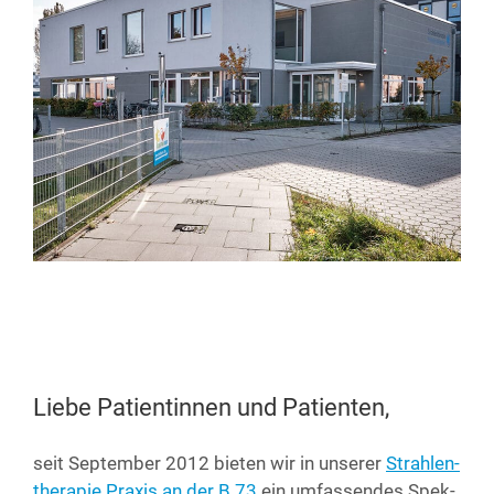
Liebe Patientinnen und Patienten,
seit Sep­tem­ber 2012 bie­ten wir in unse­rer
Strah­len­
the­ra­pie Pra­xis an der B 73
ein umfas­sen­des Spek­