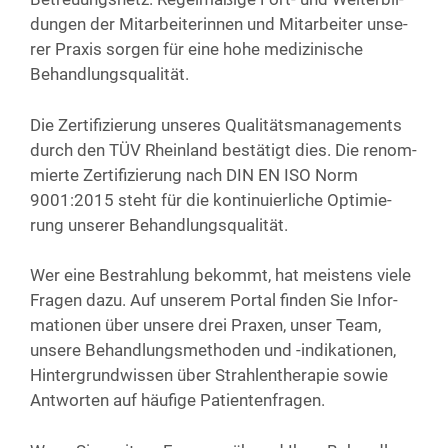
dun­gen der Mit­ar­bei­te­rin­nen und Mit­ar­bei­ter unse­
rer Pra­xis sor­gen für eine hohe medi­zi­ni­sche
Behandlungsqualität.
Die Zer­ti­fi­zie­rung unse­res Qua­li­täts­ma­nage­ments
durch den TÜV Rhein­land bestä­tigt dies. Die renom­
mier­te Zer­ti­fi­zie­rung nach DIN EN ISO Norm
9001:2015 steht für die kon­ti­nu­ier­li­che Opti­mie­
rung unse­rer Behandlungsqualität.
Wer eine Bestrah­lung bekommt, hat meis­tens vie­le
Fra­gen dazu. Auf unse­rem Por­tal fin­den Sie Infor­
ma­tio­nen über unse­re drei Pra­xen, unser Team,
unse­re Behand­lungs­me­tho­den und -indi­ka­tio­nen,
Hin­ter­grund­wis­sen über Strah­len­the­ra­pie sowie
Ant­wor­ten auf häu­fi­ge Patientenfragen.