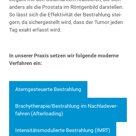
anders als die Pro­sta­ta im Rönt­gen­bild dar­stel­len.
So lässt sich die Effek­ti­vi­tät der Bestrah­lung stei­
gern, da sicher­ge­stellt wird, dass der Tumor jeden
Tag exakt erfasst wird.
In unse­rer Pra­xis set­zen wir fol­gen­de moder­ne
Ver­fah­ren ein:
Atem­ge­steu­er­te Bestrahlung
Brachytherapie/Bestrahlung im Nach­la­de­ver­
fah­ren (After­loa­ding)
Inten­si­täts­mo­du­lier­te Bestrah­lung (IMRT)