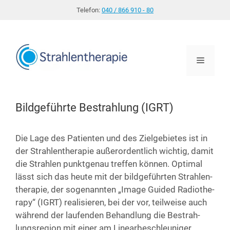
Zum
Telefon:
040 / 866 910 - 80
Inhalt
springen
Menü
Bildgeführte Bestrahlung (IGRT)
Die Lage des Pati­en­ten und des Ziel­ge­bie­tes ist in
der Strah­len­the­ra­pie außer­or­dent­lich wich­tig, damit
die Strah­len punkt­ge­nau tref­fen kön­nen. Opti­mal
lässt sich das heu­te mit der bild­ge­führ­ten Strah­len­
the­ra­pie, der soge­nann­ten „Image Gui­ded Radio­the­
ra­py“ (IGRT) rea­li­sie­ren, bei der vor, teil­wei­se auch
wäh­rend der lau­fen­den Behand­lung die Bestrah­
lungs­re­gi­on mit einer am Line­ar­be­schleu­ni­ger