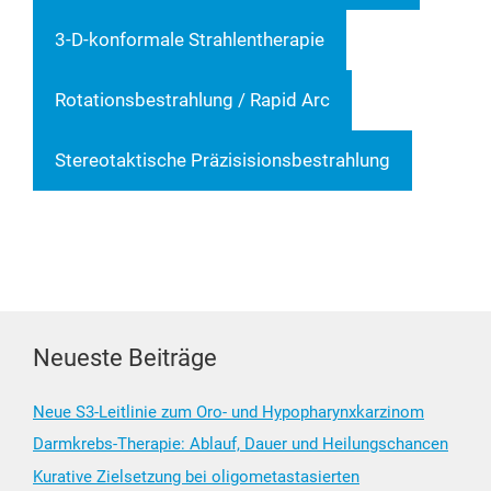
3-D-kon­for­ma­le Strahlentherapie
Rota­ti­ons­be­strah­lung / Rapid Arc
Ste­reo­tak­ti­sche Präzisisionsbestrahlung
Neueste Beiträge
Neue S3-Leitlinie zum Oro- und Hypopharynxkarzinom
Darmkrebs-Therapie: Ablauf, Dauer und Heilungschancen
Kurative Zielsetzung bei oligometastasierten