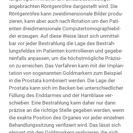
ange­brach­ten Rönt­gen­röh­re dar­ge­stellt wird. Die
Rönt­gen­röh­re kann zwei­di­men­sio­na­le Bil­der pro­du­
zie­ren, kann aber auch nach Rota­ti­on um den Pati­
en­ten drei­di­men­sio­na­le Com­pu­ter­to­mo­gra­phie­bil­
der erzeu­gen. Auf die­se Wei­se lässt sich unmit­tel­
bar vor jeder Bestrah­lung die Lage des Bestrah­
lungs­fel­des im Pati­en­ten kon­trol­lie­ren und gege­be­
nen­falls anpas­sen, um die höchst­mög­li­che Prä­zi­si­
on zu errei­chen. Das Ver­fah­ren kann mit der Implan­
ta­ti­on von soge­nann­ten Gold­mar­kern zum Bei­spiel
in die Pro­sta­ta kom­bi­niert wer­den. Die Lage der
Pro­sta­ta kann sich im Becken bei unter­schied­li­cher
Fül­lung des End­dar­mes und der Harn­bla­se ver­
schie­ben. Eine Bestrah­lung kann daher nur dann
prä­zi­se an die rich­ti­ge Stel­le gege­ben wer­den, wenn
die exak­te Posi­ti­on des Orga­nes vor jeder ein­zel­nen
Behand­lungs­sit­zung veri­fi­ziert wird. Das lässt sich
ele­gant mit den Gold­mar­kern rea­li­sie­ren, die sich