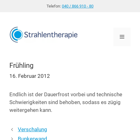
Zum
Telefon:
040 / 866 910 - 80
Inhalt
springen
Menü
Frühling
16. Februar 2012
End­lich ist der Dau­er­frost vor­bei und tech­ni­sche
Schwie­rig­kei­ten sind beho­ben, sodass es zügig
wei­ter­ge­hen kann.
Verschalung
Bunkerwand