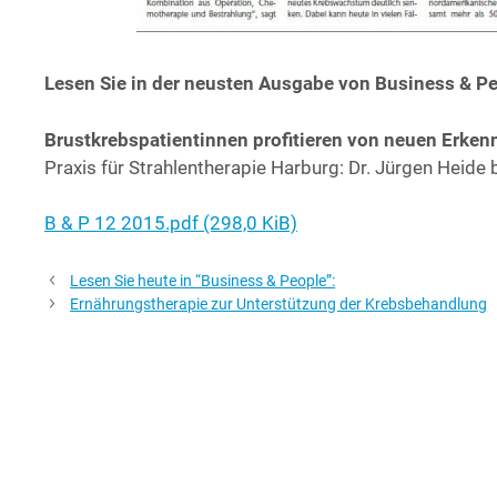
Lesen Sie in der neus­ten Aus­ga­be von Busi­ness & Peo
Brust­krebs­pa­ti­en­tin­nen pro­fi­tie­ren von neu­en Erken
Pra­xis für Strah­len­the­ra­pie Har­burg: Dr. Jür­gen Hei­d
B & P 12 2015.pdf (298,0 KiB)
Lesen Sie heute in “Business & People”:
Ernährungstherapie zur Unterstützung der Krebsbehandlung