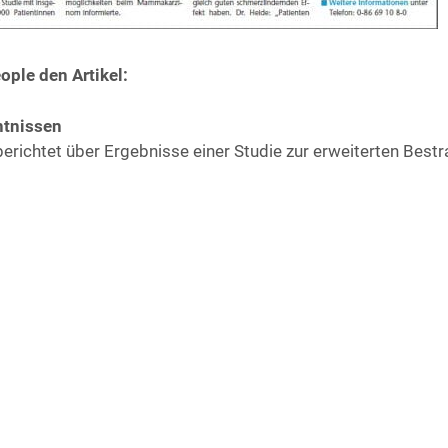
­p­le den Artikel:
nt­nis­sen
e berich­tet über Ergeb­nis­se einer Stu­die zur erwei­ter­ten Best