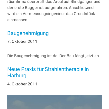
räum­fir­ma über­prüft das Are­al auf Blind­gän­ger und
der ers­te Bag­ger ist auf­ge­fah­ren. Anschlie­ßend
wird ein Ver­mes­sungs­in­ge­nieur das Grund­stück
einmessen.
Baugenehmigung
7. Oktober 2011
Die Bau­ge­neh­mi­gung ist da: Der Bau fängt jetzt an.
Neue Praxis für Strahlentherapie in
Harburg
4. Oktober 2011