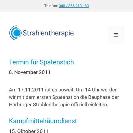
Zum
Telefon:
040 / 866 910 - 80
Inhalt
springen
Menü
Termin für Spatenstich
8. November 2011
Am 17.11.2011 ist es soweit: Um 14 Uhr wer­den
wir mit dem ers­ten Spa­ten­stich die Bau­pha­se der
Har­bur­ger Strah­len­the­ra­pie offi­zi­ell einleiten.
Kampfmittelräumdienst
15. Oktober 2011