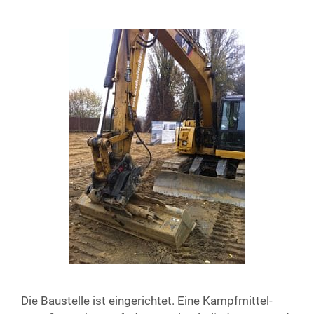
Die Bau­stel­le ist ein­ge­rich­tet. Eine Kampf­mit­tel­