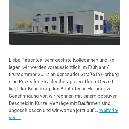
Lie­be Pati­en­ten, sehr geehr­te Kol­le­gin­nen und Kol­
le­gen, wir wer­den vor­aus­sicht­lich im Früh­jahr /
Früh­som­mer 2012 an der Stader Stra­ße in Har­burg
eine Pra­xis für Strah­len­the­ra­pie eröff­nen. Der­zeit
liegt der Bau­an­trag den Behör­den in Har­burg zur
Geneh­mi­gung vor, wir rech­nen mit einem posi­ti­ven
Bescheid in Kür­ze. Ver­trä­ge mit Bau­fir­men sind
abge­schlos­sen und wir war­ten jetzt auf …
Wei­ter­le­
sen …