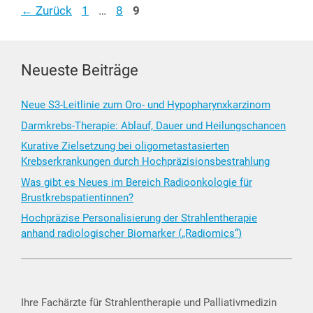
Seite
Seite
Seite
←
Zurück
1
…
8
9
Neueste Beiträge
Neue S3-Leitlinie zum Oro- und Hypopharynxkarzinom
Darmkrebs-Therapie: Ablauf, Dauer und Heilungschancen
Kurative Zielsetzung bei oligometastasierten
Krebserkrankungen durch Hochpräzisionsbestrahlung
Was gibt es Neues im Bereich Radioonkologie für
Brustkrebspatientinnen?
Hochpräzise Personalisierung der Strahlentherapie
anhand radiologischer Biomarker („Radiomics“)
Ihre Fachärzte für Strahlentherapie und Palliativmedizin