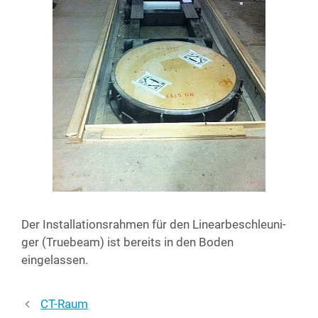
Der Instal­la­ti­ons­rah­men für den Line­ar­be­schleu­ni­
ger (True­beam) ist bereits in den Boden
eingelassen.
CT-Raum