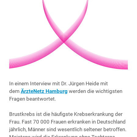
In einem Inter­view mit Dr. Jür­gen Hei­de mit
dem
Ärz­te­Netz Ham­burg
wer­den die wich­tigs­ten
Fra­gen beantwortet.
Brust­krebs ist die häu­figs­te Krebs­er­kran­kung der
Frau. Fast 70 000 Frau­en erkran­ken in Deutsch­land
jähr­lich, Män­ner sind wesent­lich sel­te­ner betrof­fen.