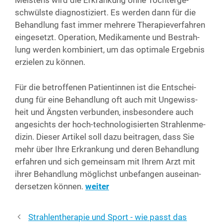
Meis­tens wird die Erkran­kung ohne Toch­ter­ge­
schwüls­te dia­gnos­ti­ziert. Es wer­den dann für die
Behand­lung fast immer meh­re­re The­ra­pie­ver­fah­ren
ein­ge­setzt. Ope­ra­ti­on, Medi­ka­men­te und Bestrah­
lung wer­den kom­bi­niert, um das opti­ma­le Ergeb­nis
erzie­len zu können.
Für die betrof­fe­nen Pati­en­tin­nen ist die Ent­schei­
dung für eine Behand­lung oft auch mit Unge­wiss­
heit und Ängs­ten ver­bun­den, ins­be­son­de­re auch
ange­sichts der hoch-tech­no­lo­gi­sier­ten Strah­len­me­
di­zin. Die­ser Arti­kel soll dazu bei­tra­gen, dass Sie
mehr über Ihre Erkran­kung und deren Behand­lung
erfah­ren und sich gemein­sam mit Ihrem Arzt mit
ihrer Behand­lung mög­lichst unbe­fan­gen aus­ein­an­
der­set­zen kön­nen.
wei­ter
Strahlentherapie und Sport - wie passt das