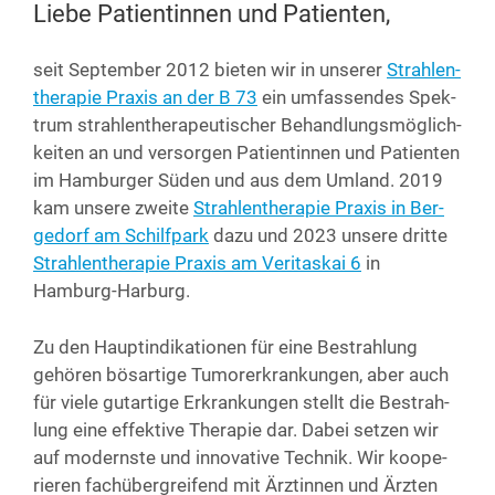
Liebe Patientinnen und Patienten,
seit Sep­tem­ber 2012 bie­ten wir in unse­rer
Strah­len­
the­ra­pie Pra­xis an der B 73
ein umfas­sen­des Spek­
trum strah­len­the­ra­peu­ti­scher Behand­lungs­mög­lich­
kei­ten an und ver­sor­gen Pati­en­tin­nen und Pati­en­ten
im Ham­bur­ger Süden und aus dem Umland. 2019
kam unse­re zwei­te
Strah­len­the­ra­pie Pra­xis in Ber­
ge­dorf am Schilf­park
dazu und 2023 unse­re drit­te
Strah­len­the­ra­pie Pra­xis am Veri­tas­kai 6
in
Hamburg-Harburg.
Zu den Haupt­in­di­ka­tio­nen für eine Bestrah­lung
gehö­ren bös­ar­ti­ge Tumor­er­kran­kun­gen, aber auch
für vie­le gut­ar­ti­ge Erkran­kun­gen stellt die Bestrah­
lung eine effek­ti­ve The­ra­pie dar. Dabei set­zen wir
auf moderns­te und inno­va­ti­ve Tech­nik. Wir koope­
rie­ren fach­über­grei­fend mit Ärz­tin­nen und Ärz­ten