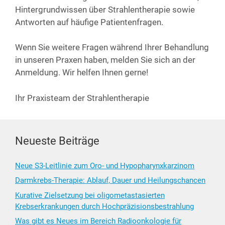
Hin­ter­grund­wis­sen über Strah­len­the­ra­pie sowie
Ant­wor­ten auf häu­fi­ge Patientenfragen.
Wenn Sie wei­te­re Fra­gen wäh­rend Ihrer Behand­lung
in unse­ren Pra­xen haben, mel­den Sie sich an der
Anmel­dung. Wir hel­fen Ihnen gerne!
Ihr Pra­xis­team der Strahlentherapie
Neueste Beiträge
Neue S3-Leitlinie zum Oro- und Hypopharynxkarzinom
Darmkrebs-Therapie: Ablauf, Dauer und Heilungschancen
Kurative Zielsetzung bei oligometastasierten
Krebserkrankungen durch Hochpräzisionsbestrahlung
Was gibt es Neues im Bereich Radioonkologie für