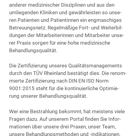
ande­rer medi­zi­ni­scher Dis­zi­pli­nen und aus den
umlie­gen­den Kli­ni­ken und gewähr­leis­ten so unse­
ren Pati­en­ten und Pati­en­tin­nen ein eng­ma­schi­ges
Betreu­ungs­netz. Regel­mä­ßi­ge Fort- und Wei­ter­bil­
dun­gen der Mit­ar­bei­te­rin­nen und Mit­ar­bei­ter unse­
rer Pra­xis sor­gen für eine hohe medi­zi­ni­sche
Behandlungsqualität.
Die Zer­ti­fi­zie­rung unse­res Qua­li­täts­ma­nage­ments
durch den TÜV Rhein­land bestä­tigt dies. Die renom­
mier­te Zer­ti­fi­zie­rung nach DIN EN ISO Norm
9001:2015 steht für die kon­ti­nu­ier­li­che Opti­mie­
rung unse­rer Behandlungsqualität.
Wer eine Bestrah­lung bekommt, hat meis­tens vie­le
Fra­gen dazu. Auf unse­rem Por­tal fin­den Sie Infor­
ma­tio­nen über unse­re drei Pra­xen, unser Team,
unse­re Behand­lungs­me­tho­den und -indi­ka­tio­nen,