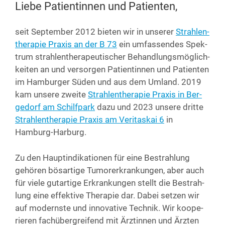
Liebe Patientinnen und Patienten,
seit Sep­tem­ber 2012 bie­ten wir in unse­rer
Strah­len­
the­ra­pie Pra­xis an der B 73
ein umfas­sen­des Spek­
trum strah­len­the­ra­peu­ti­scher Behand­lungs­mög­lich­
kei­ten an und ver­sor­gen Pati­en­tin­nen und Pati­en­ten
im Ham­bur­ger Süden und aus dem Umland. 2019
kam unse­re zwei­te
Strah­len­the­ra­pie Pra­xis in Ber­
ge­dorf am Schilf­park
dazu und 2023 unse­re drit­te
Strah­len­the­ra­pie Pra­xis am Veri­tas­kai 6
in
Hamburg-Harburg.
Zu den Haupt­in­di­ka­tio­nen für eine Bestrah­lung
gehö­ren bös­ar­ti­ge Tumor­er­kran­kun­gen, aber auch
für vie­le gut­ar­ti­ge Erkran­kun­gen stellt die Bestrah­
lung eine effek­ti­ve The­ra­pie dar. Dabei set­zen wir
auf moderns­te und inno­va­ti­ve Tech­nik. Wir koope­
rie­ren fach­über­grei­fend mit Ärz­tin­nen und Ärz­ten