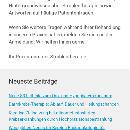
Hin­ter­grund­wis­sen über Strah­len­the­ra­pie sowie
Ant­wor­ten auf häu­fi­ge Patientenfragen.
Wenn Sie wei­te­re Fra­gen wäh­rend Ihrer Behand­lung
in unse­ren Pra­xen haben, mel­den Sie sich an der
Anmel­dung. Wir hel­fen Ihnen gerne!
Ihr Pra­xis­team der Strahlentherapie
Neueste Beiträge
Neue S3-Leitlinie zum Oro- und Hypopharynxkarzinom
Darmkrebs-Therapie: Ablauf, Dauer und Heilungschancen
Kurative Zielsetzung bei oligometastasierten
Krebserkrankungen durch Hochpräzisionsbestrahlung
Was gibt es Neues im Bereich Radioonkologie für