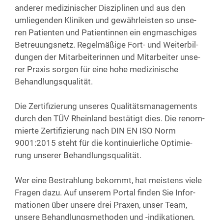
ande­rer medi­zi­ni­scher Dis­zi­pli­nen und aus den
umlie­gen­den Kli­ni­ken und gewähr­leis­ten so unse­
ren Pati­en­ten und Pati­en­tin­nen ein eng­ma­schi­ges
Betreu­ungs­netz. Regel­mä­ßi­ge Fort- und Wei­ter­bil­
dun­gen der Mit­ar­bei­te­rin­nen und Mit­ar­bei­ter unse­
rer Pra­xis sor­gen für eine hohe medi­zi­ni­sche
Behandlungsqualität.
Die Zer­ti­fi­zie­rung unse­res Qua­li­täts­ma­nage­ments
durch den TÜV Rhein­land bestä­tigt dies. Die renom­
mier­te Zer­ti­fi­zie­rung nach DIN EN ISO Norm
9001:2015 steht für die kon­ti­nu­ier­li­che Opti­mie­
rung unse­rer Behandlungsqualität.
Wer eine Bestrah­lung bekommt, hat meis­tens vie­le
Fra­gen dazu. Auf unse­rem Por­tal fin­den Sie Infor­
ma­tio­nen über unse­re drei Pra­xen, unser Team,
unse­re Behand­lungs­me­tho­den und -indi­ka­tio­nen,